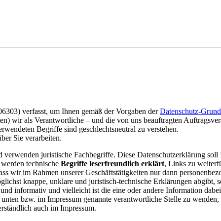
06303) verfasst, um Ihnen gemäß der Vorgaben der
Datenschutz-Grund
 wir als Verantwortliche – und die von uns beauftragten Auftragsverarb
wendeten Begriffe sind geschlechtsneutral zu verstehen.
ber Sie verarbeiten.
 verwenden juristische Fachbegriffe. Diese Datenschutzerklärung soll 
, werden technische
Begriffe leserfreundlich erklärt
, Links zu weiter
 dass wir im Rahmen unserer Geschäftstätigkeiten nur dann personenbez
lichst knappe, unklare und juristisch-technische Erklärungen abgibt, s
 und informativ und vielleicht ist die eine oder andere Information dabei
ie unten bzw. im Impressum genannte verantwortliche Stelle zu wenden,
verständlich auch im Impressum.