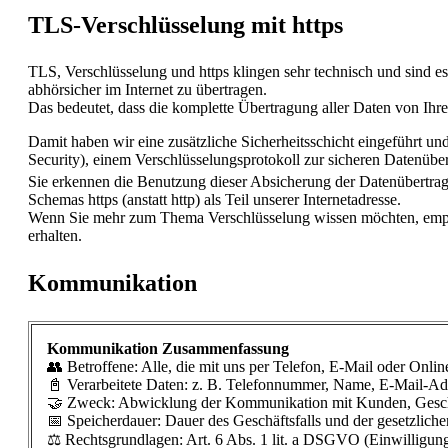
TLS-Verschlüsselung mit https
TLS, Verschlüsselung und https klingen sehr technisch und sind 
abhörsicher im Internet zu übertragen.
Das bedeutet, dass die komplette Übertragung aller Daten von Ih
Damit haben wir eine zusätzliche Sicherheitsschicht eingeführt un
Security), einem Verschlüsselungsprotokoll zur sicheren Datenüber
Sie erkennen die Benutzung dieser Absicherung der Datenübertra
Schemas https (anstatt http) als Teil unserer Internetadresse.
Wenn Sie mehr zum Thema Verschlüsselung wissen möchten, empfe
erhalten.
Kommunikation
Kommunikation Zusammenfassung
👥 Betroffene: Alle, die mit uns per Telefon, E-Mail oder Onl
📓 Verarbeitete Daten: z. B. Telefonnummer, Name, E-Mail-Adre
🤝 Zweck: Abwicklung der Kommunikation mit Kunden, Gesch
📅 Speicherdauer: Dauer des Geschäftsfalls und der gesetzliche
⚖️ Rechtsgrundlagen: Art. 6 Abs. 1 lit. a DSGVO (Einwilligung)