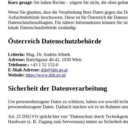
Kurz gesagt:
Sie haben Rechte – zögern Sie nicht, die oben geliste
Wenn Sie glauben, dass die Verarbeitung Ihrer Daten gegen das Dat
Aufsichtsbehörde beschweren. Diese ist für Österreich die Datens
Datenschutzbeauftragten. Für nähere Informationen können Sie sic
lokale Datenschutzbehörde zuständig:
Österreich Datenschutzbehörde
Leiterin:
Mag. Dr. Andrea Jelinek
Adresse:
Barichgasse 40-42, 1030 Wien
Telefonnr.:
+43 1 52 152-0
E-Mail-Adresse:
dsb@dsb.gv.at
Website:
https://www.dsb.gv.at/
Sicherheit der Datenverarbeitung
Um personenbezogene Daten zu schützen, haben wir sowohl techni
personenbezogene Daten. Dadurch machen wir es im Rahmen unsere
Art. 25 DSGVO spricht hier von “Datenschutz durch Technikgestal
Hardware (z. B. Zugang zum Serverraum) immer an Sicherheit den