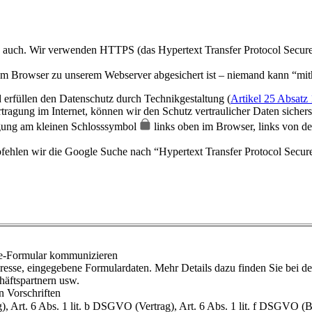
es auch. Wir verwenden HTTPS (das Hypertext Transfer Protocol Secure
rem Browser zu unserem Webserver abgesichert ist – niemand kann “mit
d erfüllen den Datenschutz durch Technikgestaltung (
Artikel 25 Absa
tragung im Internet, können wir den Schutz vertraulicher Daten sicherst
gung am kleinen Schlosssymbol
links oben im Browser, links von de
hlen wir die Google Suche nach “Hypertext Transfer Protocol Secure
ine-Formular kommunizieren
sse, eingegebene Formulardaten. Mehr Details dazu finden Sie bei der
äftspartnern usw.
n Vorschriften
, Art. 6 Abs. 1 lit. b DSGVO (Vertrag), Art. 6 Abs. 1 lit. f DSGVO (Be