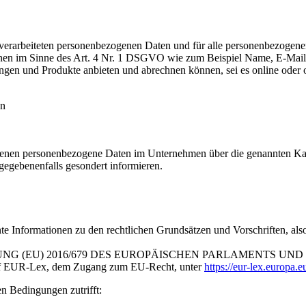
verarbeiteten personenbezogenen Daten und für alle personenbezogenen
nen im Sinne des Art. 4 Nr. 1 DSGVO wie zum Beispiel Name, E-Mail-A
tungen und Produkte anbieten und abrechnen können, sei es online oder
en
 denen personenbezogene Daten im Unternehmen über die genannten Kanäl
gegebenenfalls gesondert informieren.
nte Informationen zu den rechtlichen Grundsätzen und Vorschriften, a
RORDNUNG (EU) 2016/679 DES EUROPÄISCHEN PARLAMENTS UND DES
auf EUR-Lex, dem Zugang zum EU-Recht, unter
https://eur-lex.europ
en Bedingungen zutrifft: