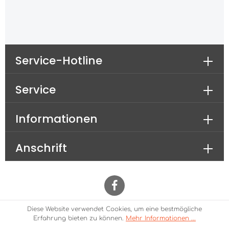
Service-Hotline
Service
Informationen
Anschrift
Diese Website verwendet Cookies, um eine bestmögliche
* Alle Preise inkl. gesetzl. Mehrwertsteuer zzgl.
Erfahrung bieten zu können.
Mehr Informationen ...