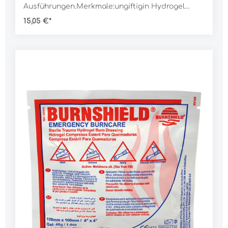
Ausführungen.Merkmale:ungiftigin Hydrogel
getränktlindert sofort den Schmerz und kühlt die
15,05 €*
Brandwundeverhindert das Austrocknen und
unterstützt sofort die HeilungDaten:Typ:
Gesichtsmaske Abmessung: 20 x 45 cmGewicht:
300 g