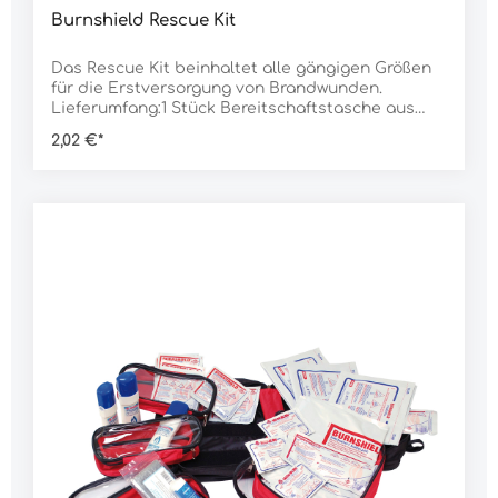
Burnshield Rescue Kit
Das Rescue Kit beinhaltet alle gängigen Größen
für die Erstversorgung von Brandwunden.
Lieferumfang:1 Stück Bereitschaftstasche aus
Nylon2 Stück Kompresse 10 x 10 cm2 Stück
2,02 €*
Kompresse 20 x 20 cm2 Stück Kompresse 60 x 40
cm1 Stück Gelbinde 2,5 x 50 cm1 Stück Gelbinde 5
x 100 cm1 Flasche Hydrogel 125 ml1 Stück
Rettungsdecke2 Stück Fixierbinde1 Stück
Softbandage 6 cm1 Stück Folienpflaster 2,4 x 500
cm1 Stück Schere1 Paar
HandschuheDaten:Abmessung: 14 x 33 x 9
cmGewicht: 1.630 g