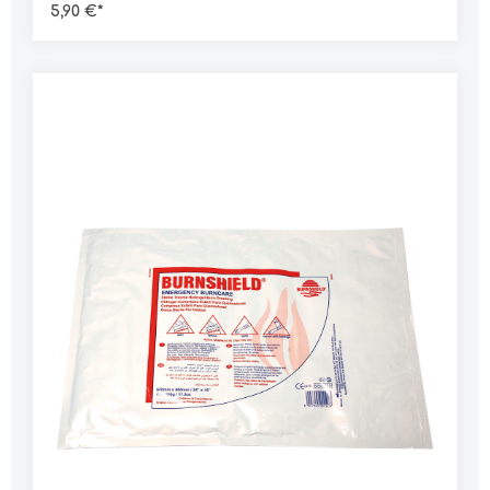
5,90 €*
Brandwundeverhindert das Austrocknen und
unterstützt sofort die HeilungDaten:Typ:
Kompresse Abmessung: 20 x 20 cmGewicht: 148 g