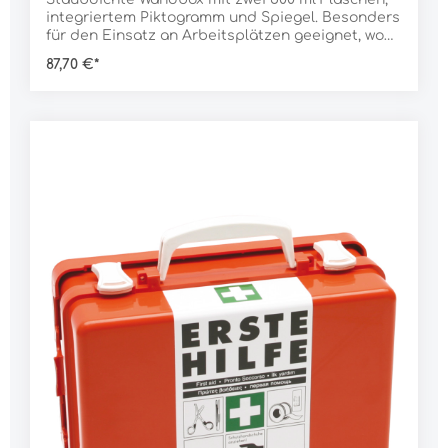
integriertem Piktogramm und Spiegel. Besonders
für den Einsatz an Arbeitsplätzen geeignet, wo
Staub und Schmutz anfallen (z. B. Werkstätten).
87,70 €*
Im Erste-Hilfe-Fall sehr leicht und schnell zu
öffnen.Lieferumfang:1 Stück Wandbox2 Stück
Augenspülflasche, 500 mlDaten:Abmessung: 32 x
41 x 8 cmGewicht: 1.770 g