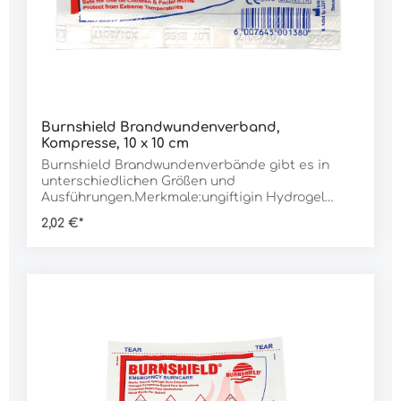
Burnshield Brandwundenverband,
Kompresse, 10 x 10 cm
Burnshield Brandwundenverbände gibt es in
unterschiedlichen Größen und
Ausführungen.Merkmale:ungiftigin Hydrogel
getränktlindert sofort den Schmerz und kühlt die
2,02 €*
Brandwundeverhindert das Austrocknen und
unterstützt sofort die HeilungDaten:Typ:
Kompresse Abmessung: 10 x 10 cmGewicht: 47 g