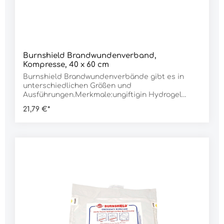
Burnshield Brandwundenverband,
Kompresse, 40 x 60 cm
Burnshield Brandwundenverbände gibt es in
unterschiedlichen Größen und
Ausführungen.Merkmale:ungiftigin Hydrogel
getränktlindert sofort den Schmerz und kühlt die
21,79 €*
Brandwundeverhindert das Austrocknen und
unterstützt sofort die HeilungDaten:Typ:
Kompresse Abmessung: 40 x 60 cmGewicht: 600 g