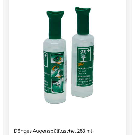
Folienpflaster 2,4 x 500 cm1 Stück Schere2 Paar
HandschuheDaten:Abmessung: 33 x 25 x 14
cmGewicht: 3.568 g
Dönges Augenspülflasche, 250 ml