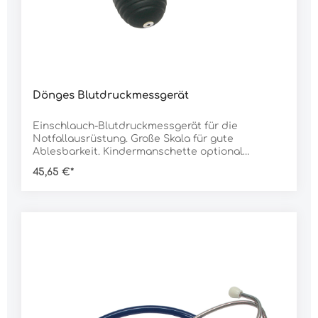
Dönges Blutdruckmessgerät
Einschlauch-Blutdruckmessgerät für die
Notfallausrüstung. Große Skala für gute
Ablesbarkeit. Kindermanschette optional
erhältlich! Passend zum Blutdruckmessgerät.
45,65 €*
Einfach auszutauschen für die Messung bei
Kleinkindern. Merkmale:Skalendurchmesser 58
mmMessgenauigkeit nach EN 1060Skalierung 0-
300 mm HgNylon-Velcromanschette (50,8 x 14
cm)Kindermanschette optional
erhältlichinklusive
ReißverschlusstascheDaten:Gewicht: 380 g