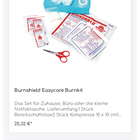
Burnshield Easycare Burnkit
Das Set für Zuhause, Büro oder die kleine
Notfalltasche. Lieferumfang:1 Stück
Bereitschaftsbox2 Stück Kompresse 10 x 10 cm1
Stück Kompresse 20 x 20 cm2 Stück Sachet Gel
25,32 €*
3,5 ml3 Stück Fixierpflaster1 Stück Folienpflaster2
Stück Fixierbinde1 Stück Schere1 Paar
HandschuheDaten:Abmessung: 20 x 11,5 x 6,5