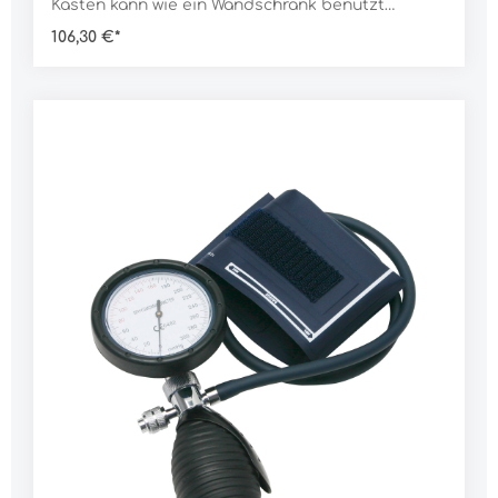
Kasten kann wie ein Wandschrank benutzt
werden, da der Inhalt nicht herausfällt, wenn der
106,30 €*
Kasten geöffnet wird.Eine Gummidichtung
schützt den Inhalt vor Staub und
Feuchtigkeit.Lieferumfang:1 Stück Koffer1 Stück
Wandhalterung1 Stück Füllung nach DIN 13169-
EDaten:Norm: DIN 13169-E (großer
Betriebsverbandkasten) Abmessung: 450 x 330 x
165 mmGewicht: 4.500 g