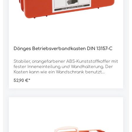
Dönges Betriebsverbandkasten DIN 13157-C
Stabiler, orangefarbener ABS-Kunststoffkoffer mit
fester Inneneinteilung und Wandhalterung. Der
Kasten kann wie ein Wandschrank benutzt
werden, da der Inhalt nicht herausfällt, wenn der
52,90 €*
Kasten geöffnet wird.Eine Gummidichtung
schützt den Inhalt vor Staub und
Feuchtigkeit.Lieferumfang:1 Stück Kasten1 Stück
Wandhalterung1 Stück Füllung nach DIN 13157-
CDaten:Norm: DIN 13157-C (kleiner
Betriebsverbandkasten) Abmessung: 280 x 190 x
110 mmGewicht: 1.780 g