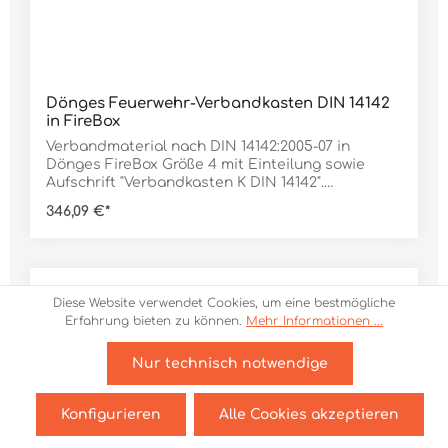
Dönges Feuerwehr-Verbandkasten DIN 14142
in FireBox
Verbandmaterial nach DIN 14142:2005-07 in
Dönges FireBox Größe 4 mit Einteilung sowie
Aufschrift "Verbandkasten K DIN 14142".
Lieferumfang:1 Stück Dönges FireBox DIN 14880-4-
346,09 €*
LM1 Stück Füllung nach DIN
14142Daten:Abmessung L x B x H: 400 x 300 x 150
mmGewicht: 5.356 g
Diese Website verwendet Cookies, um eine bestmögliche
Erfahrung bieten zu können.
Mehr Informationen ...
Nur technisch notwendige
Konfigurieren
Alle Cookies akzeptieren