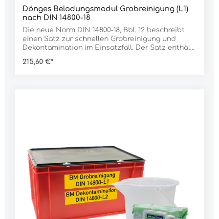
Dönges Beladungsmodul Grobreinigung (L1)
nach DIN 14800-18
Die neue Norm DIN 14800-18, Bbl. 12 beschreibt
einen Satz zur schnellen Grobreinigung und
Dekontamination im Einsatzfall. Der Satz enthält
das Nötigste, um im Falle von Kontaminationen in
215,60 €*
geringem Umfang eine erste Reinigung bzw.
Dekontamination vornehmen zu
können.Lieferung im Karton.Lieferumfang:1 Stück
Seifenspender mit 500 ml Waschlotion1 Stück
Handdesinfektionsmittel, 500 ml-Flasche1 Paket
Paket Papierhandtücher1 Stück B-Blindkupplung
mit Wasserhahn1 Stück Waschbürste mit
Schlauchanschluss1 Stück Schlauch zum
Anschluss an den Wasserhahn, 1,5
mDaten:Gewicht: 2.900 g