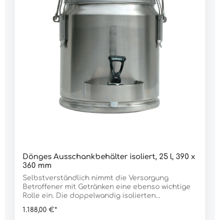
VentilDaten:Inhalt: 10 lAbmessung H x Ø: 300 x 280
mmGewicht: 6.662 g
Dönges Ausschankbehälter isoliert, 25 l, 390 x
360 mm
Selbstverständlich nimmt die Versorgung
Betroffener mit Getränken eine ebenso wichtige
Rolle ein. Die doppelwandig isolierten
Ausschankbehälter eignen sich für Heiß- ebenso
1.188,00 €*
wie für Kaltgetränke. Die Gefäße verfügen über