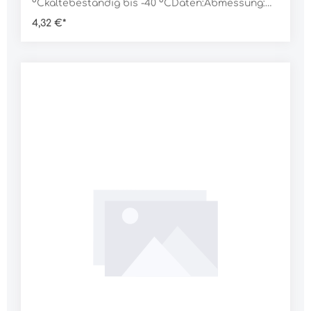
°Ckältebeständig bis -40 °CDaten:Abmessung:
284 x 214 mm
4,32 €*