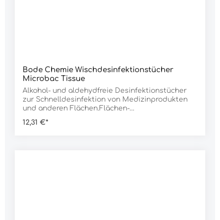
Bode Chemie Wischdesinfektionstücher
Microbac Tissue
Alkohol- und aldehydfreie Desinfektionstücher
zur Schnelldesinfektion von Medizinprodukten
und anderen Flächen.Flächen-
Desinfektionsmittel vorsichtig verwenden. Vor
12,31 €*
Gebrauch stets Etikett und Produktinformation
lesen.Merkmale:farbstoff- und parfümfreisehr
gute Materialverträglichkeitschnell wirksamgute
Benetzung und ReinigungPolyomavirus-
Wirksamkeiteinfache und sichere Entnahme
einzelner Tücher aus wiederverschließbarer
Verpackungkeine AdsorptionDaten:Gewicht: 685 g