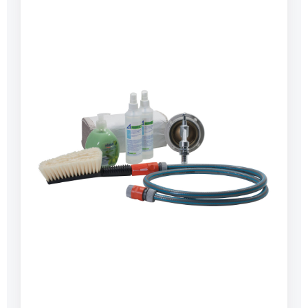
barAnschlüsse: G1/4" Schnellkupplungen
Sonstiges: Adapter G1/4" an LKW Druckluft inkl.
Norm: DIN 14530-8:2012-09 Abmessung: 400 x 300 x
145 mmGewicht: 2.830 g