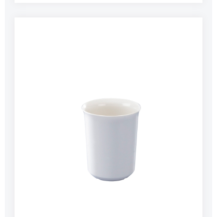
einen dicht schließenden Deckel mit
Gummidichtung und Ventil. Drei
Klappverschlüsse sorgen für festen Sitz des
Deckels. Der Ablaufhahn tropft nicht nach und ist
durch einen Schutzbügel geschützt. Ideal auch
für den Einsatz in Krankenhäusern, Heimen,
Kantinen, bei Festen, etc.Merkmale:extra stabile
Qualitätpflegeleichtgeschmacksneutralinnen
und außen doppelwandig isoliertEdelstahl
rostfrei 18/10starker Fußreifstabiler
Bügelgriff/Seitengriffe (25 l)ohne Deckel
stapelbarDeckel mit Gummidichtung und
VentilDaten:Inhalt: 25 lAbmessung H x Ø: 390 x
360 mmGewicht: 13.000 g