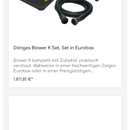
Dönges Blower K Set, Set in Eurobox
Blower K komplett mit Zubehör praktisch
verstaut. Wahlweise in einer hochwertigen Zarges
Eurobox oder in einer Preisgünstigen
Kunststoffbox.Lieferumfang:1 Stück Blower K2
1.811,81 €*
Stück Anschlussschlauch 5 m1 Stück
Blindstopfen1 Stück TransportboxDaten:Farbe:
silber/orange Artikel: Set in Eurobox Abmessung:
600 x 400 x 250 mmGewicht: 11.680 g