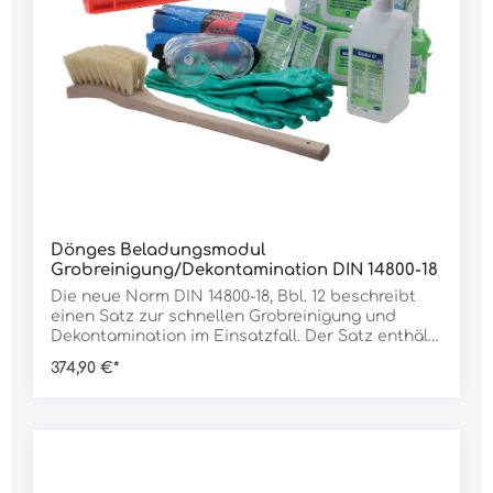
Dönges Beladungsmodul
Grobreinigung/Dekontamination DIN 14800-18
Die neue Norm DIN 14800-18, Bbl. 12 beschreibt
einen Satz zur schnellen Grobreinigung und
Dekontamination im Einsatzfall. Der Satz enthält
das Nötigste, um im Falle von Kontaminationen in
374,90 €*
geringem Umfang eine erste Reinigung bzw.
Dekontamination vornehmen zu können. Das
Beladungsmodul L2 besteht aus dem zuvor
beschriebenen Modul L1 zur Grobreinigung und
zusätzlicher Ausrüstung für einfache
Dekontaminationsaufgaben. Es ist für die leichte