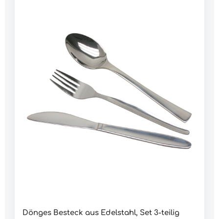
Verlastung und den einfachen Transport in einem
Stapeltransportkasten verpackt.Kiste wird ohne
Beschriftung geliefert.Merkmale:Die Kiste wird
ohne Beschriftung geliefertLieferumfang:1 Stück
Stapeltransportkasten mit Deckel 600 x 400 x 320
mm1 Stück Beladungsmodul L 1 Grobreinigung1
Stück 1.000 ml Flächendesinfektionsmittel1 Stück
Beutel mit Pulver zur Herstellung von
Flächendesinfektionslösung50 Stück
verschließbare Abfallbeutel150 Stück
Einmaltücher zur Wischdesinfektion1 Stück Eimer
aus HDPE, säurebeständig, 10 l1 Stück
Waschbürste mit Stiel2 Paar
Säureschutzhandschuhe2 Stück
SchutzbrillenDaten:Abmessung: 600 x 400 x 320
mmGewicht: 6.100 g
Dönges Besteck aus Edelstahl, Set 3-teilig