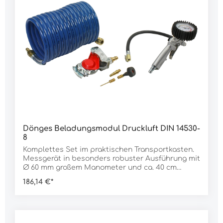
Dönges Beladungsmodul Druckluft DIN 14530-
8
Komplettes Set im praktischen Transportkasten.
Messgerät in besonders robuster Ausführung mit
Ø 60 mm großem Manometer und ca. 40 cm
langem Anschlussschlauch für das Ventil. Der
186,14 €*
Spiralschlauch lässt sich bis auf 5 m Länge
ausziehen.Lieferumfang:1 Stück Transportkasten
mit Deckel1 Stück Reifenfüllmessgerät1 Stück
LKW-Druckluftanschluss1 Stück
SpiralschlauchDaten:Messbereich: 0,7-7