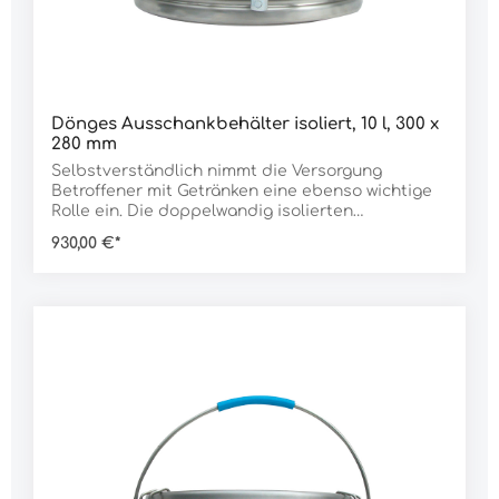
Dönges Ausschankbehälter isoliert, 10 l, 300 x
280 mm
Selbstverständlich nimmt die Versorgung
Betroffener mit Getränken eine ebenso wichtige
Rolle ein. Die doppelwandig isolierten
Ausschankbehälter eignen sich für Heiß- ebenso
930,00 €*
wie für Kaltgetränke. Die Gefäße verfügen über
einen dicht schließenden Deckel mit
Gummidichtung und Ventil. Drei
Klappverschlüsse sorgen für festen Sitz des
Deckels. Der Ablaufhahn tropft nicht nach und ist
durch einen Schutzbügel geschützt. Ideal auch
für den Einsatz in Krankenhäusern, Heimen,
Kantinen, bei Festen, etc.Merkmale:extra stabile
Qualitätpflegeleichtgeschmacksneutralinnen
und außen doppelwandig isoliertEdelstahl
rostfrei 18/10starker Fußreifstabiler
Bügelgriff/Seitengriffe (25 l)ohne Deckel
stapelbarDeckel mit Gummidichtung und