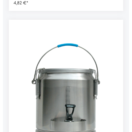
4,82 €*
separat erhältlichDaten:Abmessung: 280 x 210 x
70 mm