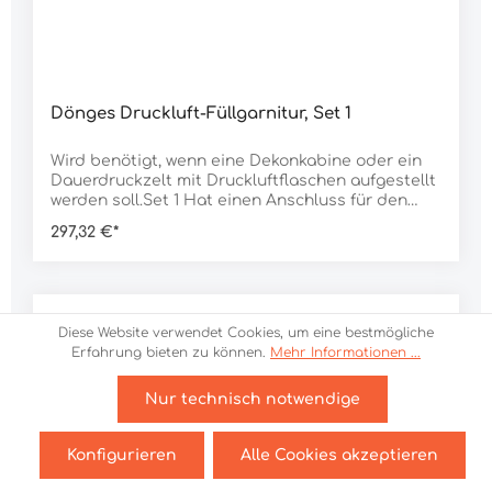
Dönges Druckluft-Füllgarnitur, Set 1
Wird benötigt, wenn eine Dekonkabine oder ein
Dauerdruckzelt mit Druckluftflaschen aufgestellt
werden soll.Set 1 Hat einen Anschluss für den
Druckminderer und zwei Abgänge als
297,32 €*
Füllanschlüsse. Wird zum Aufblasen von Zelten
benötigt. Passend für Airshelter Trendline und
Classic.Set 2Hat einen Anschluss für den
Druckminderer und einen Abgang als
Füllanschluss. Wird zum Aufblasen von
Diese Website verwendet Cookies, um eine bestmögliche
Dekonkabinen, Bassins oder ResQsheltern
Erfahrung bieten zu können.
Mehr Informationen ...
benötigt. Lieferumfang:1 Stück Druckminderer 300
bar1 Stück Abgang Stecknippel für Druckluft-
Schnellkupplung1 Stück Druckluftschlauch,
Nur technisch notwendige
beidseitig Druckluft-
SchnellkupplungenDaten:Variante: Set 1 Gewicht:
Konfigurieren
Alle Cookies akzeptieren
2.000 g