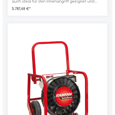
auch ideal für den Innenangriff geeignet und
können auch nach einem bereits gelöschten
5.787,48 €*
Brand das Gebäude weiter belüften, ohne
gefährliches Kohlenmonoxid zu emmitieren.Die
Lüfter der EV- und EX-Serie sind mit der
IntelliSense Steuerung ausgestattet. IntelliSense
ist eine stufenlose Drehzahlsteuerung des
Lüfters mit integrierter Anlaufstrombegrenzung.
Die Lüfter können damit an kleinen Generatoren
betrieben werden und auch am normalen 230 V
Stromnetz, ohne die Sicherung auszulösen.Die
bewährte Technik von Ramfan, robust und
langlebig, macht die Elektrolüfter zu einem
verlässlichen Partner über viele
Jahre.Merkmale:breiter, arretierbarer
Klappgriffrobuste, semi-pneumatische
Reifengeschweißter Stahlrohrrahmen im Off-
Road-Designsicherer Stand auf
Gummifüßenstufenlose
Geschwindigkeitsregelungstartet an 2 kW-
Generator durch
AnlaufstrombegrenzungLuftleistung zertifiziert
nach AMCAausgerüstet mit PowerStream
LuftbündelungDaten:Rotor Ø: 46 cmLuftleistung
nach AMCA: 22.702 m³/hLuftleistung nach