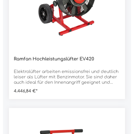
de IIB T6 Gb Schutzart: IP55 Abmessung: 410 x
380 x 410 mmGewicht: 20.000 g
Ramfan Hochleistungslüfter EV420
Elektrolüfter arbeiten emissionsfrei und deutlich
leiser als Lüfter mit Benzinmotor. Sie sind daher
auch ideal für den Innenangriff geeignet und
können auch nach einem bereits gelöschten
4.446,84 €*
Brand das Gebäude weiter belüften ohne
gefährliches Kohlenmonoxid zu emmitieren.Die
Lüfter der EV- und EX-Serie sind mit der
IntelliSense Steuerung ausgestattet. IntelliSense
ist eine Stufenlose Drehzalsteuerung des Lüfters
mit integrierter Anlaufstrombegrenzung. Die
Lüfter können damit an kleinen Generatoren
betrieben werden und auch am normalen 230 V