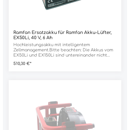
Ramfan Ersatzakku für Ramfan Akku-Lüfter,
EX50Li, 40 V, 6 Ah
Hochleistungsakku mit intelligentem
Zellmanagement.Bitte beachten: Die Akkus vom
EX50Li und EX150Li sind untereinander nicht
kompatibel, daher immer passend zum Modell
510,30 €*
bestellen. Daten:Geeignet für: EX50Li
Ausführung: 40 V, 6 Ah Gewicht: 2.100 g