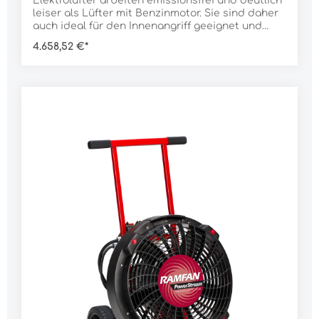
Elektrolüfter arbeiten emissionsfrei und deutlich
leiser als Lüfter mit Benzinmotor. Sie sind daher
auch ideal für den Innenangriff geeignet und
können auch nach einem bereits gelöschten
4.658,52 €*
Brand das Gebäude weiter belüften ohne
gefährliches Kohlenmonoxid zu emmitieren.Die
Lüfter der EV- und EX-Serie sind mit der
IntelliSense Steuerung ausgestattet. IntelliSense
ist eine stufenlose Drehzalsteuerung des Lüfters
mit integrierter Anlaufstrombegrenzung. Die
Lüfter können damit an kleinen Generatoren
betrieben werden und auch am normalen 230 V
Stromnetz ohne die Sicherung auszulösen.Die
bewährte Technik von Ramfan, robust und
langlebig, macht die Elektrolüfter zu einem
verlässlichen Partner über viele
Jahre.Merkmale:7-blättriger Polymer-TurboForce-
Rotor für große Bruchsicherheit, Stabilität und
bessere PerformancePowerStream-Technologie
für bessere Bündelung des
Luftstromsausziehbarer Schiebebügel für
einfaches Manövrieren25 mm starker
Stahlrohrrahmenwassergeschützte und variable
Geschwindigkeitsregelung IntelliSense,
gleichbleibender und regelbarer