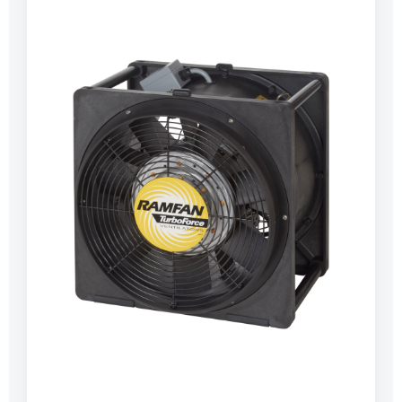
und leichtstabiles, glasfaserverstärktes ABS-
Gehäuse - stoßfest, wetterfest und
chemikalienbeständigstapelbarinkl. zwei
LuttenadapterDaten:Rotor Ø: 40 cmLuftleistung
nach AMCA: 6.375 m³/hGeräusch (1 m): 86,1
dBMotor: 900 WAnschluss: 230 VAnschlusskabel:
4,6 m mit druckwasserdichtem Stecker IP68
mAnlaufstrom: 27 AStromaufnahme in Betrieb: 5
ASchutzart: IP55 Abmessung H x B x T: 480 x 460
x 410 mmGewicht: 24.000 g