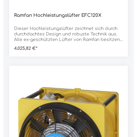
Ramfan Hochleistungslüfter EFC120X
Dieser Hochleistungslüfter zeichnet sich durch
durchdachtes Design und robuste Technik aus.
Alle ex-geschützten Lüfter von Ramfan besitzen
einen völlig abgedichteten Motor, der den
4.025,82 €*
Kontakt zu entflammbaren Stoffen in der
Umgebung verhindert. Neben dem ex-
geschützten Motor verfügen sie über ein
antistatisches Gehäuse. Statische Elektrizität
aus der Umgebung wird sicher durch das
Plastikgehäuse in die Erde geleitet. Dieser
Hochleistungslüfter erfüllt ATEX-Normen, so
dass Sie sich auf den sicheren Betrieb des ex-
geschützten Lüfters jederzeit verlassen
können.Merkmale:ATEX-zertifiziert zur sicheren
Verwendung auch in gefährlicher
Umgebungschlagfestes, hitzebeständiges,
antistatisches Lexan-Polycarbonatgehäusevier
Handgriffe an den Gehäuseecken für einfachen
Transportstapelbar, somit sehr platzsparendinkl.
Adapter für LuttenDaten:Rotor Ø: 40