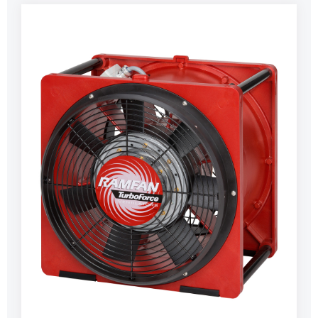
Platzverhältnissen spielen diese Lüfter ihre
Stärke aus.Merkmale:7-blättriger Polymer-
TurboForce-Rotor für große Bruchsicherheit,
Stabilität und bessere Performanceschlagfestes,
hitzebeständiges Lexan-
Polycarbonatgehäusevier Handgriffe an den
Gehäuseecken für einfachen Transportstapelbar,
somit sehr platzsparendinkl.
LuttenadapternLieferumfang:1 Stück EFC120
Lüfter2 Stück LuttenadapterDaten:Rotor Ø: 40
cmLuftleistung nach AMCA: 6.375 m³/hGeräusch (1
m): 86,1 dBMotor: 900 WAnschluss: 230
VAnschlusskabel: 1,5 m mit druckwasserdichtem
Stecker IP68 Anlaufstrom: 27 AStromaufnahme in
Betrieb: 5 AAbmessung H x B x T: 480 x 460 x 410
mmGewicht: 24.000 g