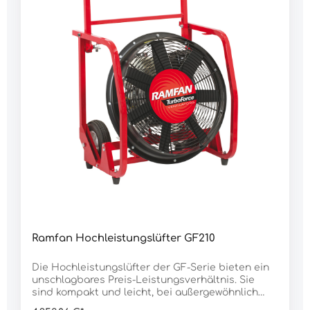
m³/hLaufzeit: 126 minGeräusch (1 m): 96,2
dBMotor: Honda GX160 Motorleistung: 3,5/4,8
kW/PSNeigungswinkel: 0-18° verstellbar
Abmessung H x B x T: 560 x 510 x 510 mmGewicht:
38.000 g
Ramfan Hochleistungslüfter GF210
Die Hochleistungslüfter der GF-Serie bieten ein
unschlagbares Preis-Leistungsverhältnis. Sie
sind kompakt und leicht, bei außergewöhnlich
guter Leistung. Die neu entwickelten TurboForce-