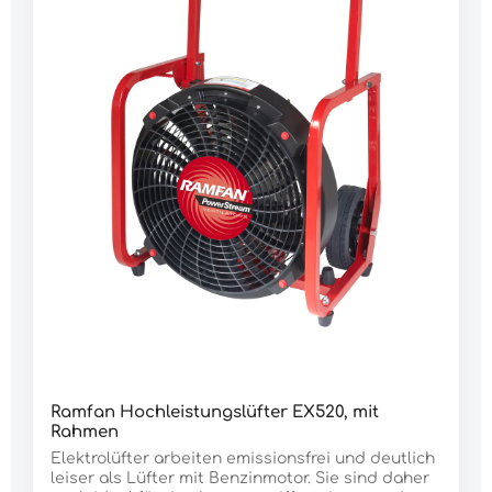
langlebig, macht die Elektrolüfter zu einem
verlässlichen Partner über viele
Jahre.Merkmale:breiter, arretierbarer
Klappgriffrobuste, semi-pneumatische
Reifengeschweißter Stahlrohrrahmen im Off-
Road-Designsicherer Stand auf
Gummifüßenstufenlose
Geschwindigkeitsregelungstartet an 2 kW-
Generator durch
AnlaufstrombegrenzungLuftleistung zertifiziert
nach AMCAausgerüstet mit PowerStream
LuftbündelungDaten:Rotor Ø: 46 cmLuftleistung
nach AMCA: 22.702 m³/hLuftleistung nach
Injektorprinzip: 32.460 m³/hGeräusch (3 m): 91
dBMotor: 1.100 WAnschluss: 230 V 10 A
Anschlusskabel: 0,7 m mit Schuko-Stecker IP68
Neigungswinkel: 0°-20° verstellbar Anlaufstrom: 2
AStromaufnahme in Betrieb: 10 AAusführung: mit
ausziehbarem Handgriff Abmessung H x B x T:
600 x 530 x 470 mmGewicht: 32.000 g
Ramfan Hochleistungslüfter EX520, mit
Rahmen
Elektrolüfter arbeiten emissionsfrei und deutlich
leiser als Lüfter mit Benzinmotor. Sie sind daher