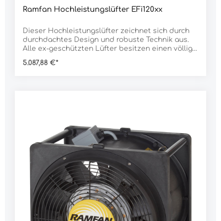
Ramfan Hochleistungslüfter EFi120xx
Dieser Hochleistungslüfter zeichnet sich durch
durchdachtes Design und robuste Technik aus.
Alle ex-geschützten Lüfter besitzen einen völlig
abgedichteten Motor, der den Kontakt zu
5.087,88 €*
flammbaren Stoffen in der Umgebung verhindert.
Deshalb sind sie sichere und zuverlässige Geräte
für aggressive Umgebungen.Neben dem ex-
geschützten Motor verfügen sie über ein
antistatisches Gehäuse, leicht zu erkennen an
ihrer schwarzen Farbe. Statische Elektrizität aus
der Umgebung wird sicher durch das
Plastikgehäuse in die Erde
geleitet.Merkmale:ATEX-zertifiziert zur sicheren
Verwendung auch in gefährlicher
Umgebungstabiles, ABS-Gehäuse - stoßfest,
wetterfest, chemikalienbeständigantistatisches
Gehäusevier Handgriffe an den Gehäuseecken
für einfachen Transportinkl. Adapter für
Luttenstapelbar, somit sehr
platzsparendDaten:Rotor Ø: 40 cmLuftleistung
nach AMCA: 6.375 m³/hGeräusch (1 m): 86,1
dBMotor: 900 WAnschluss: 230 VAnschlusskabel: 9