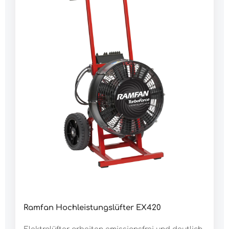
Stromnetz ohne die Sicherung auszulösen.Die
bewährte Technik von Ramfan, robust und
langlebig, macht die Elektrolüfter zu einem
verlässlichen Partner über viele
Jahre.Merkmale:7-blättriger Polymer-TurboForce-
Rotor für große Bruchsicherheit, Stabilität und
bessere Performancebreiter, einschiebbarer
Griff25 mm starker
Stahlrohrrahmenwassergeschützte und variable
Geschwindigkeitsregelung IntelliSense,
gleichbleibender und regelbarer
Luftstromstartet an 2 kW-Generator durch
AnlaufstrombegrenzungDaten:Rotor Ø: 40
cmLuftleistung nach AMCA: 18.690 m³/hGeräusch
(3 m): 84 dBMotor: 1.100 WAnschluss: 230 V 10 A
Anschlusskabel: 1,5 m mit druckwasserdichtem
Stecker IP68 Neigungswinkel: 0°-20° verstellbar
Anlaufstrom: 2 AStromaufnahme in Betrieb: 10
AAbmessung H x B x T: 570 x 440 x 470
mmGewicht: 31.000 g
Ramfan Hochleistungslüfter EX420