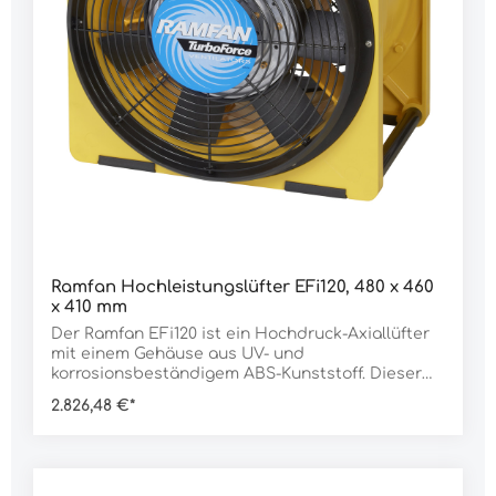
cmLuftleistung nach AMCA: 6.375 m³/hGeräusch (1
m): 86,1 dBMotor: 900 WAnschluss: 230
VAnschlusskabel: 9 m mit ATEX-Stecker
Anlaufstrom: 27 AStromaufnahme in Betrieb: 5
AEx-Schutz: ATEX (Motor) Zone 1: II 2 G EX d IIB
Gb Schutzart: IP55 Abmessung: 483 x 457 x 407
mmGewicht: 23.000 g
Ramfan Hochleistungslüfter EFi120, 480 x 460
x 410 mm
Der Ramfan EFi120 ist ein Hochdruck-Axiallüfter
mit einem Gehäuse aus UV- und
korrosionsbeständigem ABS-Kunststoff. Dieser
extrem leise Lüfter ist damit stoßfest und nahezu
2.826,48 €*
unzerstörbar. Das Schaltergehäuse ist staub-
und spritzwassergeschützt (IP55). Der starke
Motor sorgt für zuverlässige Belüftung von z.B.
Kanälen und Schächten.Merkmale:sehr leiser
BetriebSaug- und Druckbetrieb möglichkompakt