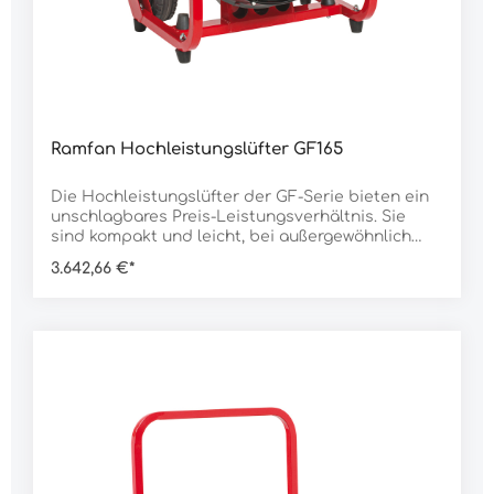
Injektorprinzip: 32.460 m³/hGeräusch (3 m): 91
dBMotor: 1.100 WAnschluss: 230 V 10 A
Anschlusskabel: 0,7 m mit Schuko-Stecker IP68
Neigungswinkel: 0°-20° verstellbar Anlaufstrom: 2
AStromaufnahme in Betrieb: 10 AAusführung: mit
Rahmen Abmessung H x B x T: 550 x 550 x 500
mmGewicht: 36.000 g
Ramfan Hochleistungslüfter GF165
Die Hochleistungslüfter der GF-Serie bieten ein
unschlagbares Preis-Leistungsverhältnis. Sie
sind kompakt und leicht, bei außergewöhnlich
guter Leistung. Die neu entwickelten TurboForce-
3.642,66 €*
Rotoren sorgen für eine verbesserte Luftleistung
und sind widerstandsfähiger und unempfindlich
gegenüber Erschütterungen. Merkmale:breiter,
arretierbarer Klappgriffrobuste, semi-
pneumatische Reifengeschweißter
Stahlrohrrahmen im Off-Road-Designsicherer
Stand auf GummifüßenMarkenmotor von Honda
für eine lange LebensdauerLuftleistung
zertifiziert nach
AMCANeigungswinkelverstellungDaten:Rotor Ø:
40 cmLuftleistung nach AMCA: 21.940