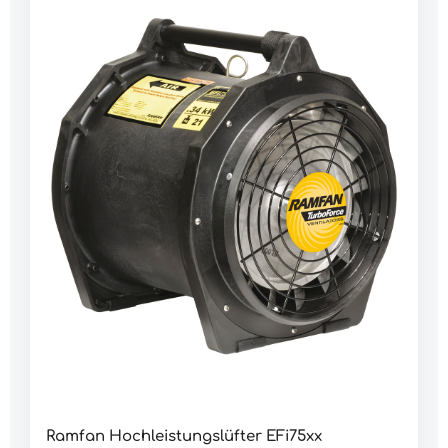
der Umgebung wird sicher durch das
Plastikgehäuse in die Erde
geleitet.Merkmale:ATEX-zertifiziert zur sicheren
Verwendung auch in gefährlicher
Umgebungkompakt und leichtstabiles, ABS-
Gehäuse - stoßfest, wetterfest,
chemikalienbeständigantistatisches
Gehäuseinkl. Adapter für Lutteninkl. ATEX
Stecker von AppletonDaten:Rotor Ø: 40
cmLuftleistung nach AMCA: 7.580 m³/hGeräusch (1
m): 90,2 dBMotor: 1.100 WAnschluss: 230
VAnschlusskabel: 9 m mit ATEX-Stecker
Anlaufstrom: 40 AStromaufnahme in Betrieb: 8
AEx-Schutz: ATEX (ganzes Gerät) Zone 1: II 2 G EX
de IIB T6 Gb Schutzart: IP55 Abmessung: 480 x
460 x 410 mmGewicht: 28.000 g
Ramfan Hochleistungslüfter EFi75xx