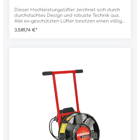
Dieser Hochleistungslüfter zeichnet sich durch
durchdachtes Design und robuste Technik aus.
Alle ex-geschützten Lüfter besitzen einen völlig
abgedichteten Motor, der den Kontakt zu
3.589,74 €*
flammbaren Stoffen in der Umgebung verhindert.
Deshalb sind sie sichere und zuverlässige Geräte
für aggressive Umgebungen.Neben dem ex-
geschützten Motor verfügen sie über ein
antistatisches Gehäuse, leicht zu erkennen an
ihrer schwarzen Farbe. Statische Elektrizität aus
der Umgebung wird sicher durch das
Plastikgehäuse in die Erde
geleitet.Merkmale:ATEX-zertifiziert zur sicheren
Verwendung auch in gefährlicher
Umgebungkompakt und leichtstabiles, ABS-
Gehäuse - stoßfest, wetterfest,
chemikalienbeständigantistatisches
Gehäuseinkl. Adapter für Lutteninkl. ATEX
Stecker von AppletonDaten:Rotor Ø: 30
cmLuftleistung nach AMCA: 4.250 m³/hGeräusch
(1 m): 89 dBMotor: 560 WAnschluss: 230
VAnschlusskabel: 9 m mit ATEX-Stecker
mAnlaufstrom: 27 AStromaufnahme in Betrieb: 3
AEx-Schutz: ATEX (ganzes Gerät) Zone 1: II 2 G EX