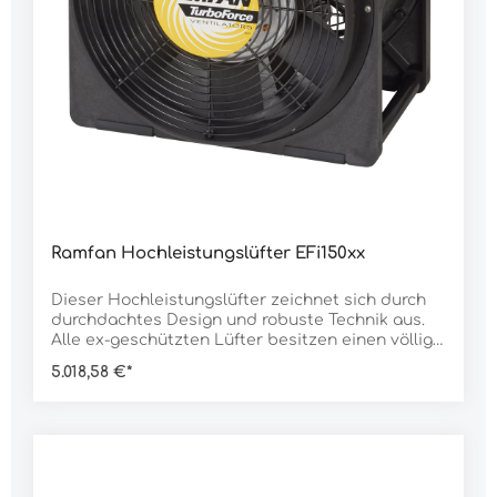
m mit ATEX-Stecker Anlaufstrom: 27
AStromaufnahme in Betrieb: 5 AEx-Schutz: ATEX
(ganzes Gerät) Zone 1: II 2 G EX de IIB T6 Gb
Schutzart: IP55 Abmessung: 480 x 460 x 410
mmGewicht: 28.600 g
Ramfan Hochleistungslüfter EFi150xx
Dieser Hochleistungslüfter zeichnet sich durch
durchdachtes Design und robuste Technik aus.
Alle ex-geschützten Lüfter besitzen einen völlig
abgedichteten Motor, der den Kontakt zu
5.018,58 €*
flammbaren Stoffen in der Umgebung verhindert.
Deshalb sind sie sichere und zuverlässige Geräte
für aggressive Umgebungen.Neben dem ex-
geschützten Motor verfügen sie über ein
antistatisches Gehäuse, leicht zu erkennen an
ihrer schwarzen Farbe. Statische Elektrizität aus