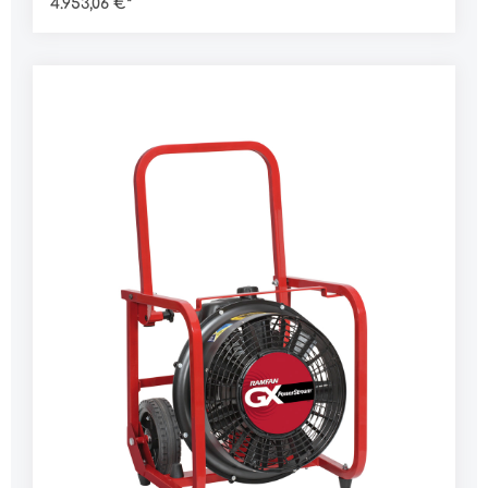
4.953,06 €*
Rotoren sorgen für eine verbesserte Luftleistung
und sind widerstandsfähiger und unempfindlich
gegenüber Erschütterungen. Merkmale:breiter,
arretierbarer Klappgriffrobuste, semi-
pneumatische Reifengeschweißter
Stahlrohrrahmen im Off-Road-Designsicherer
Stand auf GummifüßenMarkenmotor von Honda
für eine lange LebensdauerLuftleistung
zertifiziert nach AMCAONEstep
NeigungswinkelverstellungDaten:Rotor Ø: 54
cmLuftleistung nach AMCA (Doppeltür): 28.555
m³/hLuftleistung nach AMCA (Hallentor): 38.250
m³/hLaufzeit: 86 minGeräusch (1 m): 96,1 dBMotor:
Honda GX160 Motorleistung: 3,5/4,8
kW/PSNeigungswinkel: 0-18° verstellbar
Abmessung H x B x T: 630 x 640 x 560 mmGewicht:
40.000 g