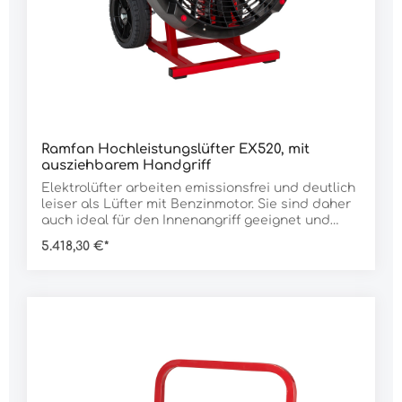
Luftstromausgerüstet mit PowerStream
LuftbündelungDaten:Rotor Ø: 40 cmLuftleistung
nach AMCA: 18.690 m³/hGeräusch (3 m): 84
dBMotor: 1.100 WAnschluss: 230 V 10 A
Anschlusskabel: 0,7 m mit druckwasserdichtem
Stecker IP68 Neigungswinkel: 0°-20° verstellbar
Anlaufstrom: 2 AStromaufnahme in Betrieb: 10
AAbmessung H x B x T: 570 x 440 x 470
mmGewicht: 31.000 g
Ramfan Hochleistungslüfter EX520, mit
ausziehbarem Handgriff
Elektrolüfter arbeiten emissionsfrei und deutlich
leiser als Lüfter mit Benzinmotor. Sie sind daher
auch ideal für den Innenangriff geeignet und
können auch nach einem bereits gelöschten
5.418,30 €*
Brand das Gebäude weiter belüften, ohne
gefährliches Kohlenmonoxid zu emmitieren.Die
Lüfter der EV- und EX-Serie sind mit der
IntelliSense Steuerung ausgestattet. IntelliSense
ist eine stufenlose Drehzahlsteuerung des
Lüfters mit integrierter Anlaufstrombegrenzung.
Die Lüfter können damit an kleinen Generatoren
betrieben werden und auch am normalen 230 V
Stromnetz, ohne die Sicherung auszulösen.Die
bewährte Technik von Ramfan, robust und