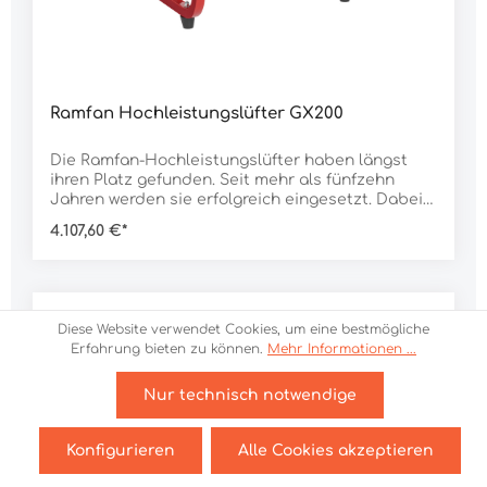
Ramfan Hochleistungslüfter GX200
Die Ramfan-Hochleistungslüfter haben längst
ihren Platz gefunden. Seit mehr als fünfzehn
Jahren werden sie erfolgreich eingesetzt. Dabei
haben sie sich als absolut vertrauenswürdig und
4.107,60 €*
zuverlässig erwiesen. Überzeugen auch Sie sich
von der Leistungsfähigkeit der neuen Generation
der Überdruckbelüftung mit PowerStream-
Technologie!Die PowerStream-Technologie ist das
Ergebnis einer hochmodernen Kombination aus
Diese Website verwendet Cookies, um eine bestmögliche
Lüfter-Rotor und Gehäuse. Der Luftkegel wird
Erfahrung bieten zu können.
Mehr Informationen ...
gebündelt und kann dadurch zur
Überdruckbelüftung über deutlich größere
Distanzen genutzt werden. Der GX200 ist der
Nur technisch notwendige
kleinste Lüfter in der GX-Serie. Dank der
geringen Abmessungen findet der Lüfter auf
Konfigurieren
Alle Cookies akzeptieren
nahezu jedem Fahrzeug noch seinen Platz und
kann durch sein geringes Gewicht und den