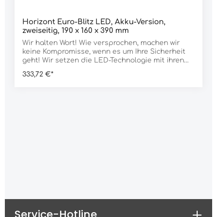
Horizont Euro-Blitz LED, Akku-Version,
zweiseitig, 190 x 160 x 390 mm
Wir halten Wort! Wie versprochen, machen wir
keine Kompromisse, wenn es um Ihre Sicherheit
geht! Wir setzen die LED-Technologie mit ihren
unbestrittenen Vorteilen nur in unsere
333,72 €*
Warnleuchten ein, wenn die Helligkeit - und damit
Ihre Sicherheit - mit den Lichtstärken der
bewährten Xenon-Technologie mithalten kann.
Unsere Ingenieure haben deshalb einen ¨LED-
Power-Booster entwickelt. Mit dem Power-
Booster erreichen wir fast die Helligkeit des
Euro-Blitzes in Xenon-Technik, aber gleichzeitig
bis zu 5 x lngere Batterie- bzw. Akkustandzeiten.
Und damit der Euro-Blitz LED auch im Einsatz
"seinen Mann steht", hat er das robuste Gehuse
und die hohe Standsicherheit des Euro-Blitz
Xenon geerbt - bis Windstrke 8 bleibt er da
stehen, wo Sie ihn hingestellt haben! Auch hier
keine Kompromisse in Sachen Sicherheit, zur
vermeintlichen Reduzierung des Platzbedarfs.
Die Weiterverwendung des bewhrten und
Service-Hotline