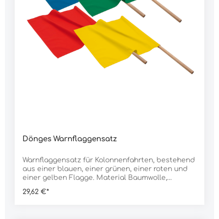
Dönges Warnflaggensatz
Warnflaggensatz für Kolonnenfahrten, bestehend
aus einer blauen, einer grünen, einer roten und
einer gelben Flagge. Material Baumwolle,
befestigt an einem ca. 80 cm langen Holzstab.
29,62 €*
Der Satz wird im stabilen Segeltuchbeutel
geliefert.Lieferumfang:4 Stück Warnflagge (blau,
rot, grün, gelb)1 Stück