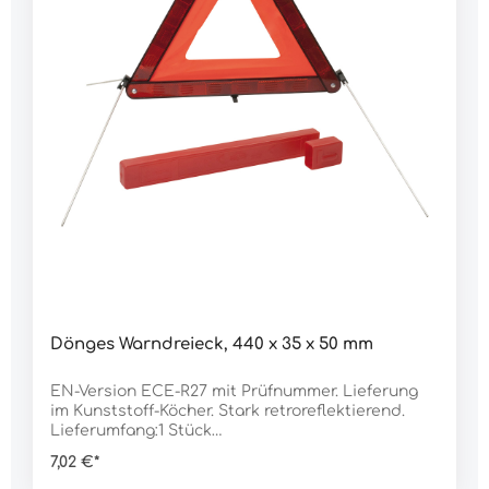
400 g
Dönges Warndreieck, 440 x 35 x 50 mm
EN-Version ECE-R27 mit Prüfnummer. Lieferung
im Kunststoff-Köcher. Stark retroreflektierend.
Lieferumfang:1 Stück
WarndreieckDaten:Abmessungen L x B x H: 440 x
7,02 €*
35 x 50 mmGewicht: 400 g