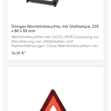
Dönges Warnblinkleuchte, mit Glühlampe, 220
x 80 x 55 mm
Warnblinkleuchten mit GGVS-/ADR-Zulassung zur
Absicherung von Unfallstellen und
Pannenfahrzeugen. Diese Warnblinkleuchten sind
nach Paragraph 53a StVZO für Fahrzeuge mit
36,34 €*
mehr als 2.8 t zulässigem Gesamtgewicht
vorgeschrieben. Die Leuchten sind auch zur
Absicherung von GGVS-Fahrzeugen einsetzbar,
mit Ausnahme der Zone 1 und Zone 0. Die
Leuchten zeichnen sich durch hohe
Standsicherheit und einfachste Handhabung
aus. Die Batterien sind nicht im Lieferumfang
enthalten. Merkmale:lange Batterielaufzeitenorm
hellBetrieb mit fünf D-ZellenBlink- oder
Dauerlicht möglichLieferumfang:1 Stück
Warnblinkleuchte ohne
BatterienDaten:Ausführung: mit Glühlampe
Abmessung L x B x H: 220 x 80 x 55 mmGewicht: