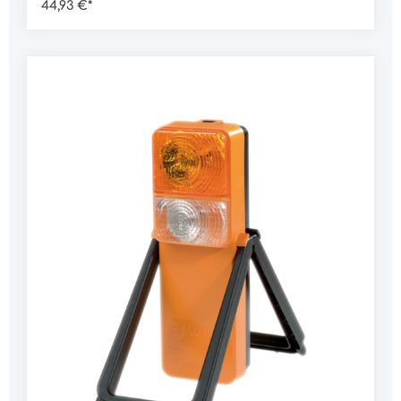
44,93 €*
mehr als 2.8 t zulässigem Gesamtgewicht
vorgeschrieben. Die Leuchten sind auch zur
Absicherung von GGVS-Fahrzeugen einsetzbar,
mit Ausnahme der Zone 1 und Zone 0. Die
Leuchten zeichnen sich durch hohe
Standsicherheit und einfachste Handhabung
aus. Die Batterien sind nicht im Lieferumfang
enthalten. Merkmale:lange Batterielaufzeitenorm
hellBetrieb mit fünf D-ZellenBlink- oder
Dauerlicht möglichLieferumfang:1 Stück
Warnblinkleuchte ohne
BatterienDaten:Ausführung: LED Abmessung L x
B x H: 220 x 80 x 55 mmGewicht: 228 g