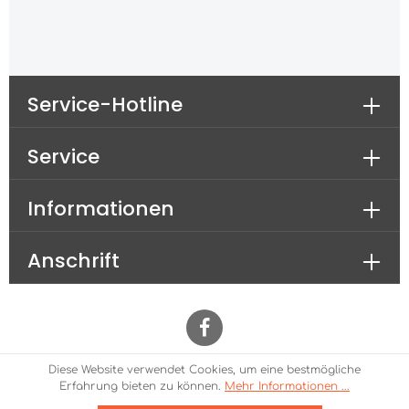
Service-Hotline
Service
Informationen
Anschrift
Diese Website verwendet Cookies, um eine bestmögliche
* Alle Preise inkl. gesetzl. Mehrwertsteuer zzgl.
Erfahrung bieten zu können.
Mehr Informationen ...
Versandkosten
und ggf. Nachnahmegebühren, wenn